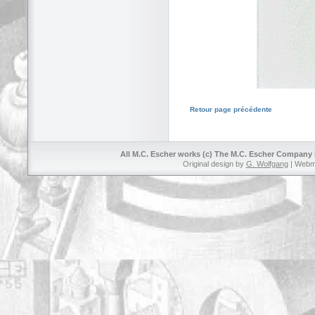
Retour page précédente
All M.C. Escher works (c) The M.C. Escher Company B
Original design by
G. Wolfgang
| Webm